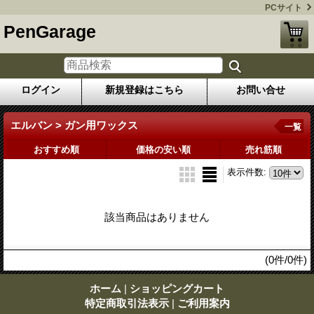
PCサイト
PenGarage
ログイン
新規登録はこちら
お問い合せ
エルバン > ガン用ワックス
一覧
おすすめ順
価格の安い順
売れ筋順
表示件数
:
該当商品はありません
(0件/0件)
ホーム
|
ショッピングカート
特定商取引法表示
|
ご利用案内