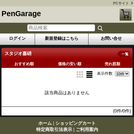
PCサイト
PenGarage
ログイン
新規登録はこちら
お問い合せ
スタジオ嘉硝
一覧
おすすめ順
価格の安い順
売れ筋順
表示件数
:
該当商品はありません
(0件/0件)
ホーム
|
ショッピングカート
特定商取引法表示
|
ご利用案内