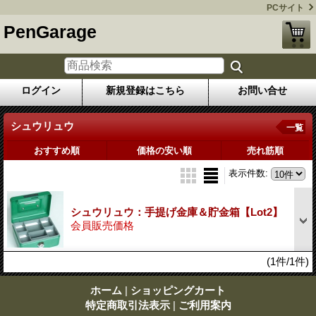
PCサイト
PenGarage
ログイン
新規登録はこちら
お問い合せ
シュウリュウ
一覧
おすすめ順
価格の安い順
売れ筋順
表示件数
:
シュウリュウ：手提げ金庫＆貯金箱【Lot2】
会員販売価格
(1件/1件)
ホーム
|
ショッピングカート
特定商取引法表示
|
ご利用案内