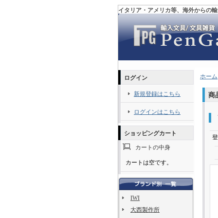
イタリア・アメリカ等、海外からの輸
ホーム
ログイン
新規登録はこちら
商
ログインはこちら
ショッピングカート
登
カートの中身
カートは空です。
IWI
大西製作所