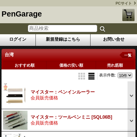
PCサイト
PenGarage
ログイン
新規登録はこちら
お問い合せ
台湾
一覧
おすすめ順
価格の安い順
売れ筋順
表示件数
:
マイスター：ペンインルーラー
会員販売価格
マイスター：ツールペンミニ
[SQL06B]
会員販売価格