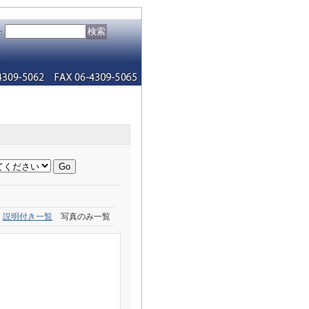
索
:
説明付き一覧
写真のみ一覧