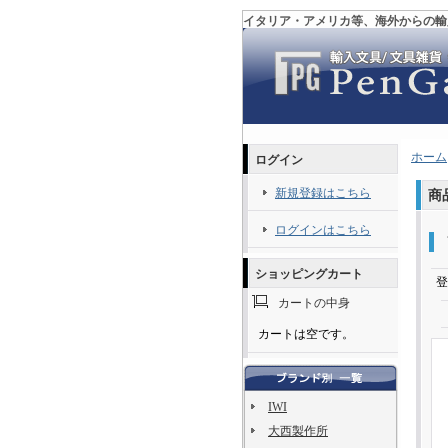
イタリア・アメリカ等、海外からの輸
ホーム
ログイン
新規登録はこちら
商
ログインはこちら
ショッピングカート
登
カートの中身
カートは空です。
IWI
大西製作所