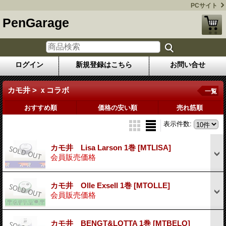
PCサイト
PenGarage
ログイン
新規登録はこちら
お問い合せ
カモ井 > ｘコラボ
一覧
おすすめ順
価格の安い順
売れ筋順
表示件数
:
カモ井 Lisa Larson 1巻
[MTLISA]
会員販売価格
カモ井 Olle Exsell 1巻
[MTOLLE]
会員販売価格
カモ井 BENGT&LOTTA 1巻
[MTBELO]