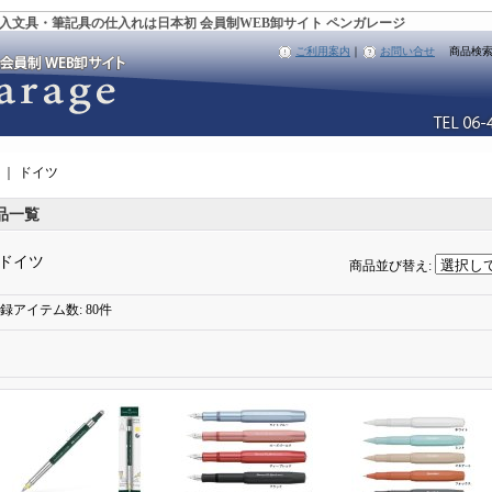
入文具・筆記具の仕入れは日本初 会員制WEB卸サイト ペンガレージ
ご利用案内
｜
お問い合せ
商品検
｜
ドイツ
品一覧
ドイツ
商品並び替え
:
録アイテム数
:
80件