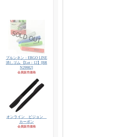
ブルンネン：ERGO LINE
消しゴム 【Lot：12】
[BR
N29982]
会員販売価格
オンライン ビジョン
カーボン
会員販売価格