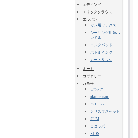
エディング
エリッククラウス
エルバン
ガン用ワックス
シーリング用替ハ
ンドル
インクパッド
ボトルインク
カートリッジ
オート
カヴァリーニ
カモ井
1パック
okokoro tape
ｍｔ ex
クリスマスセット
SLIM
ｘコラボ
KIDS