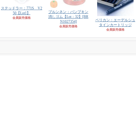
ステッドラー：771S V2
ブルンネン：パンプキン
50【Lot1】
消しゴム【Lot：32】
[BR
会員販売価格
ペリカン：エーデルシュ
N1027354]
タインカートリッジ
会員販売価格
会員販売価格