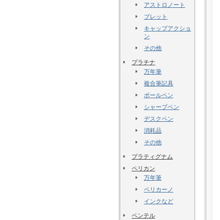
アストロノート
ブレット
キャップアクショ
ン
その他
プラチナ
万年筆
複合筆記具
ボールペン
シャープペン
デスクペン
消耗品
その他
プラティグナム
ペリカン
万年筆
ペリカーノ
インクなど
ペンテル