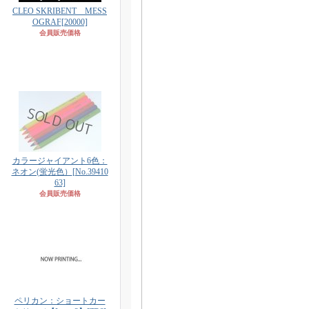
CLEO SKRIBENT MESS
OGRAF
[20000]
会員販売価格
カラージャイアント6色：
ネオン(蛍光色）
[No.39410
63]
会員販売価格
ペリカン：ショートカー