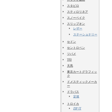
スタビロ
スティロリネア
スノーペイク
スリップオン
レザー
ステーショナリー
セドン
セントロペン
ツバメ
T印
天馬
東京カートグラフィッ
ク
ドメスティックメーカ
ー
ドラパス
定規
トロイカ
ZIP IT