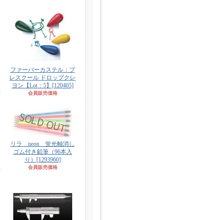
ファーバーカステル：プ
レスクール ドロップクレ
ヨン【Lot：5】
[120405]
]
会員販売価格
リラ neon 蛍光軸消し
ゴム付き鉛筆（96本入
り）
[1293960]
ッ
会員販売価格