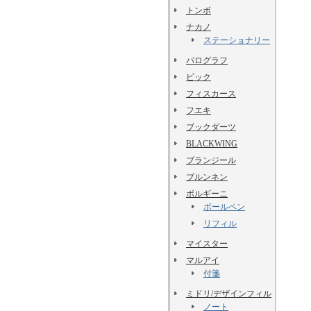
トンボ
ナカノ
ステーショナリー
バログラフ
ビック
フィスカース
フエキ
ブックダーツ
BLACKWING
ブランジール
ブルンネン
ボルギーニ
ボールペン
リフィル
マイスター
マルアイ
付箋
ミドリ/デザインフィル
ノート