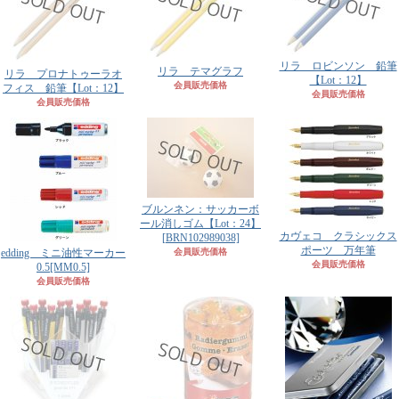
リラ ロビンソン 鉛筆
リラ テマグラフ
リラ プロナトゥーラオ
【Lot：12】
会員販売価格
フィス 鉛筆【Lot：12】
会員販売価格
会員販売価格
ブルンネン：サッカーボ
ール消しゴム【Lot：24】
カヴェコ クラシックス
[BRN102989038]
ポーツ 万年筆
edding ミニ油性マーカー
会員販売価格
会員販売価格
0.5
[MM0.5]
会員販売価格