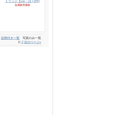
トリッジ【Lot：2】
[TP6]
会員販売価格
説明付き一覧
写真のみ一覧
1
|
2
次のページ
»