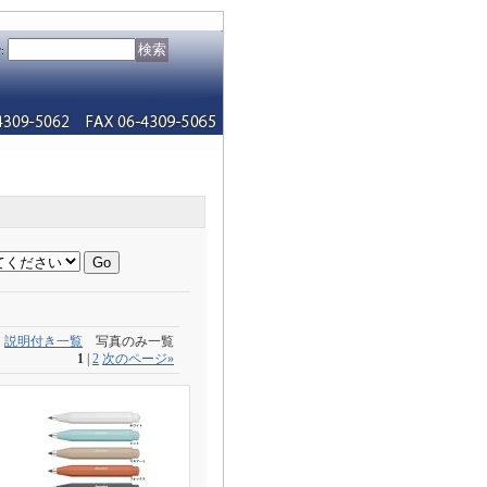
索
:
説明付き一覧
写真のみ一覧
1
|
2
次のページ
»