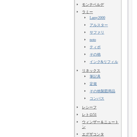
モンテベルデ
ラミー
Lamy2000
アルスター
サファリ
noto
ティポ
その他
インク&リフィル
リネックス
筆記具
定規
その他製図用品
コンパス
レシーフ
レトロ51
ウィンザー＆ニュート
ン
エグザコンタ