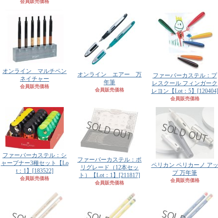
会員販売価格
オンライン マルチペン
オンライン エアー 万
ファーバーカステル：プ
ネイチャー
年筆
レスクール フィンガーク
会員販売価格
会員販売価格
レヨン【Lot：5】
[120404
会員販売価格
ファーバーカステル：シ
ファーバーカステル：ポ
ャープナー3種セット【Lo
ペリカン ペリカーノ ア
リグレード（12本セッ
t：1】
[183522]
プ 万年筆
ト）【Lot：1】
[211817]
会員販売価格
会員販売価格
会員販売価格