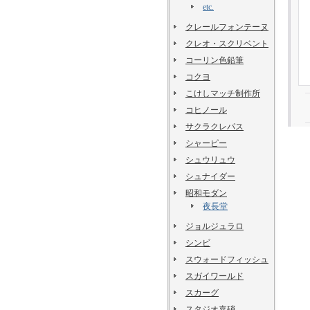
etc.
クレールフォンテーヌ
クレオ・スクリベント
コーリン色鉛筆
コクヨ
こけしマッチ制作所
コヒノール
サクラクレパス
シャーピー
シュウリュウ
シュナイダー
昭和モダン
夜長堂
ジョルジュラロ
シンビ
スウォードフィッシュ
スガイワールド
スカーグ
スタジオ嘉硝