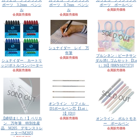
カヴェコ クラシックス
カヴェコ クラシックス
カヴェコ クラシックス
ポーツ 3.2mm ペンシ
ポーツ 0.7mm ペンシ
ポーツ ボールペン
ル
ル
会員販売価格
会員販売価格
会員販売価格
シュナイダー レイ 万
年筆
ブルンネン：ビーチサン
会員販売価格
シュナイダー カートリ
ダル消しゴムセット 【Lo
ッジ/ボトル/コンバーター
t：16】
[BRN1027373]
会員販売価格
会員販売価格
オンライン リフィル
D1ボールペン芯【Lot：
3】
[D1]
【締切ました！】ペリカ
会員販売価格
オンライン ポルトモネ
ン 万年筆 特別生産
ー ボールペン
品 M205 デモンストレ
会員販売価格
ーター
[M205]