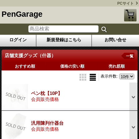
PCサイト
PenGarage
ログイン
新規登録はこちら
お問い合せ
店舗支援グッズ（什器）
一覧
おすすめ順
価格の安い順
売れ筋順
表示件数
:
ペン枕【10P】
会員販売価格
汎用陳列什器台
会員販売価格